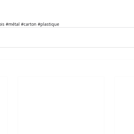
ois
#métal
#carton
#plastique