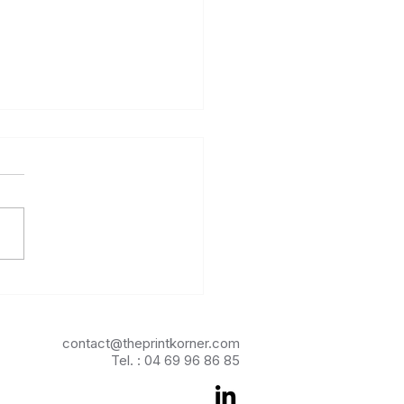
-il encore investir dans
PLV carton ?
contact@theprintkorner.com
Tel. : 04 69 96 86 85​