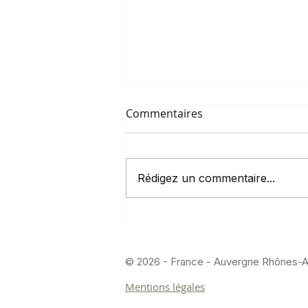
Commentaires
Rédigez un commentaire...
Le vrai coût d’une PLV : au-
delà du prix unitaire
© 2026 - France - Auvergne Rhônes-A
Mentions légales