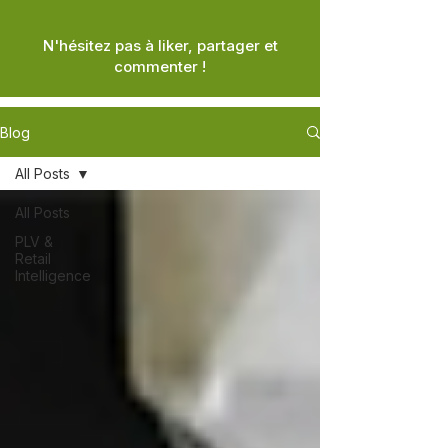
N'hésitez pas à liker, partager et
commenter !
Blog
All Posts
All Posts
PLV &
Retail
Intelligence